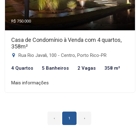
R$ 750.000
Casa de Condomínio à Venda com 4 quartos,
358m²
Rua Rio Javali, 100 - Centro, Porto Rico-PR
4 Quartos
5 Banheiros
2 Vagas
358 m²
Mais informações
‹
1
›