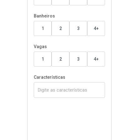
Banheiros
1
2
3
4+
Vagas
1
2
3
4+
Características