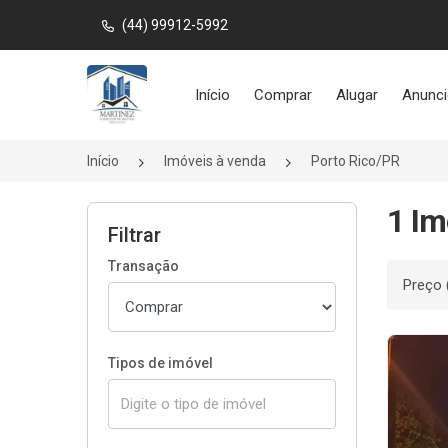
(44) 99912-5992
Página inicial
Início
Comprar
Alugar
Anunci
Início
Imóveis à venda
Porto Rico/PR
1 Im
Filtrar
Transação
Ordenar
Tipos de imóvel