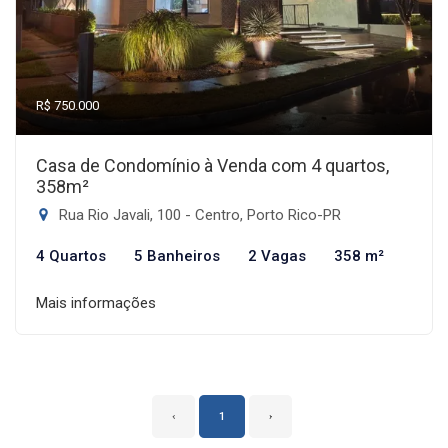
R$ 750.000
Casa de Condomínio à Venda com 4 quartos,
358m²
Rua Rio Javali, 100 - Centro, Porto Rico-PR
4 Quartos
5 Banheiros
2 Vagas
358 m²
Mais informações
‹
1
›