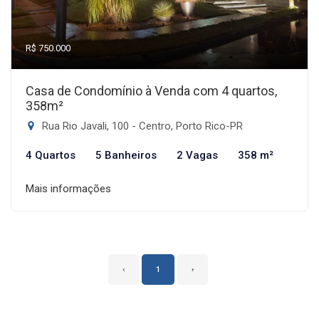
R$ 750.000
Casa de Condomínio à Venda com 4 quartos,
358m²
Rua Rio Javali, 100 - Centro, Porto Rico-PR
4 Quartos
5 Banheiros
2 Vagas
358 m²
Mais informações
‹
1
›