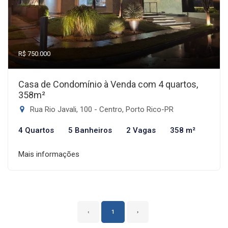
R$ 750.000
Casa de Condomínio à Venda com 4 quartos,
358m²
Rua Rio Javali, 100 - Centro, Porto Rico-PR
4 Quartos
5 Banheiros
2 Vagas
358 m²
Mais informações
‹
1
›