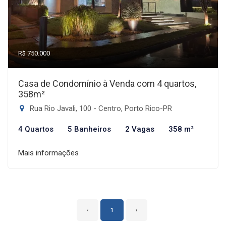
R$ 750.000
Casa de Condomínio à Venda com 4 quartos,
358m²
Rua Rio Javali, 100 - Centro, Porto Rico-PR
4 Quartos
5 Banheiros
2 Vagas
358 m²
Mais informações
‹
1
›