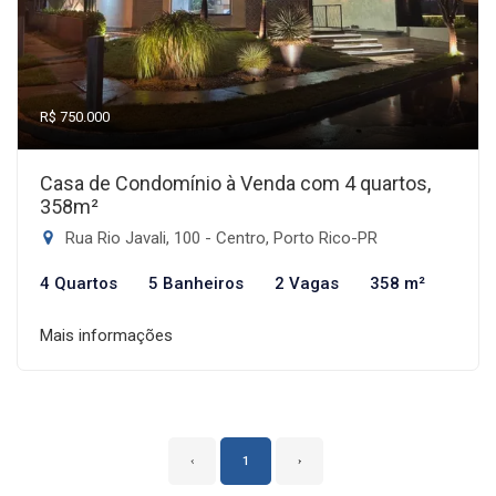
R$ 750.000
Casa de Condomínio à Venda com 4 quartos,
358m²
Rua Rio Javali, 100 - Centro, Porto Rico-PR
4 Quartos
5 Banheiros
2 Vagas
358 m²
Mais informações
‹
1
›