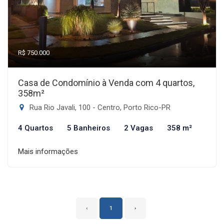
R$ 750.000
Casa de Condomínio à Venda com 4 quartos,
358m²
Rua Rio Javali, 100 - Centro, Porto Rico-PR
4 Quartos
5 Banheiros
2 Vagas
358 m²
Mais informações
‹
1
›