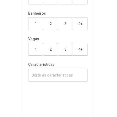
Banheiros
1
2
3
4+
Vagas
1
2
3
4+
Características