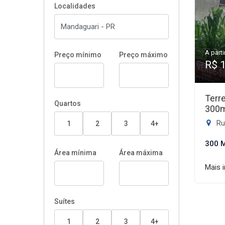
Localidades
A parti
Preço mínimo
Preço máximo
R$ 
Terr
Quartos
300
Rua
1
2
3
4+
300 
Área mínima
Área máxima
Mais 
Suítes
1
2
3
4+