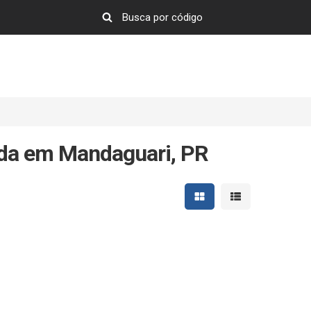
nda em Mandaguari, PR
Mostrar resultados em 
Mostrar resultad