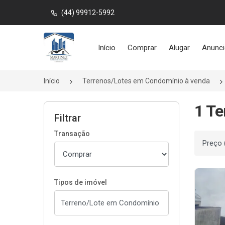
(44) 99912-5992
Página inicial
Início
Comprar
Alugar
Anunci
Início
Terrenos/Lotes em Condomínio à venda
1 Te
Filtrar
Transação
Ordenar
Tipos de imóvel