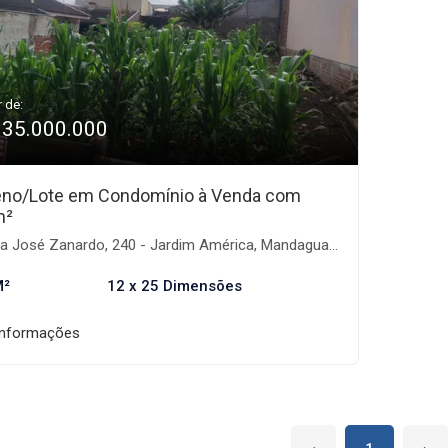
r de:
135.000.000
eno/Lote em Condomínio à Venda com
m²
 José Zanardo, 240 - Jardim América, Mandaguari-PR
M²
12 x 25 Dimensões
informações