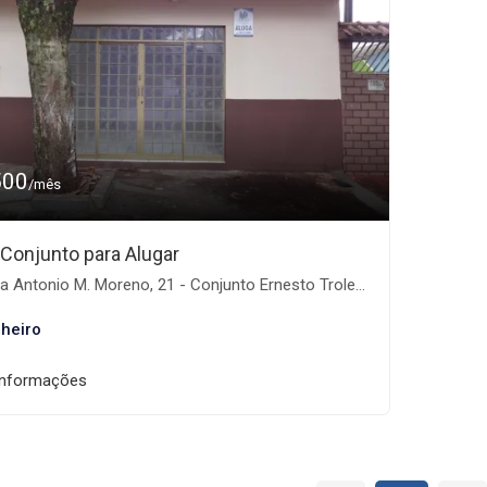
500
/mês
/Conjunto para Alugar
Antonio M. Moreno, 21 - Conjunto Ernesto Trolezzi, Mandaguari-PR
heiro
informações