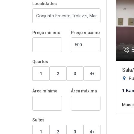
Localidades
Preço mínimo
Preço máximo
R$ 
Quartos
Sala
1
2
3
4+
Rua 
1 Ban
Área mínima
Área máxima
Mais 
Suítes
1
2
3
4+