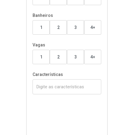
Banheiros
1
2
3
4+
Vagas
1
2
3
4+
Características