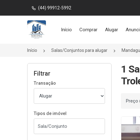
(44) 99912-5992
Página inicial
Início
Comprar
Alugar
Anunci
Início
Salas/Conjuntos para alugar
Mandagu
1 Sa
Filtrar
Trol
Transação
Ordenar
Tipos de imóvel