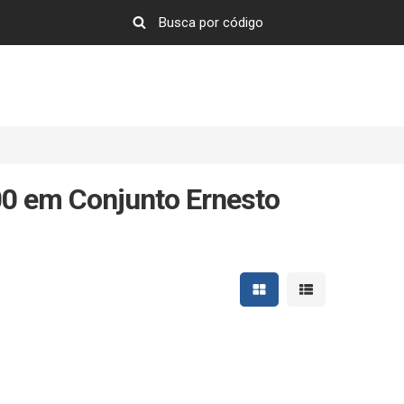
00 em Conjunto Ernesto
Mostrar resultados em 
Mostrar resultad