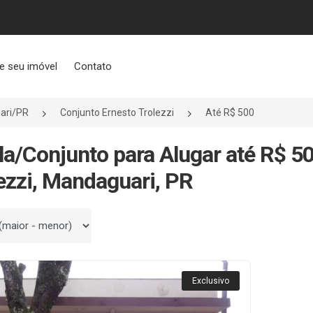
e seu imóvel
Contato
ari/PR
Conjunto Ernesto Trolezzi
Até R$ 500
la/Conjunto para Alugar até R$ 5
ezzi, Mandaguari, PR
 por
Exclusivo