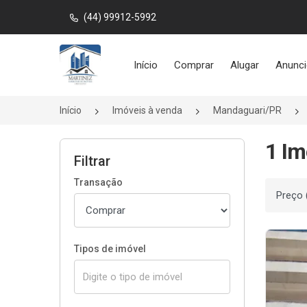
(44) 99912-5992
Página inicial
Início
Comprar
Alugar
Anunci
Início
Imóveis à venda
Mandaguari/PR
1 I
Filtrar
Transação
Ordenar
Tipos de imóvel