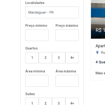
Localidades
Preço mínimo
Preço máximo
R$ 
Apar
Quartos
Rua
1
2
3
4+
4 Qua
Área mínima
Área máxima
Mais 
Suítes
1
2
3
4+