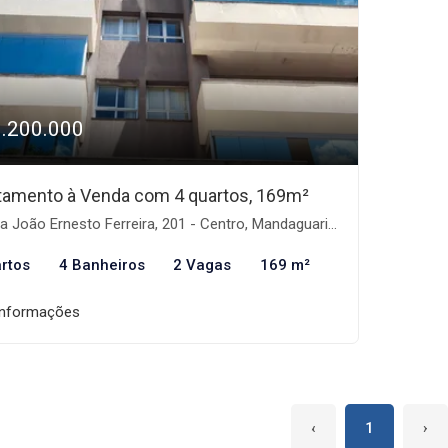
1.200.000
tamento à Venda com 4 quartos, 169m²
 João Ernesto Ferreira, 201 - Centro, Mandaguari-PR
rtos
4 Banheiros
2 Vagas
169 m²
informações
‹
1
›