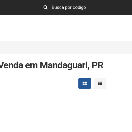
Venda em Mandaguari, PR
Mostrar resultados em 
Mostrar resultad