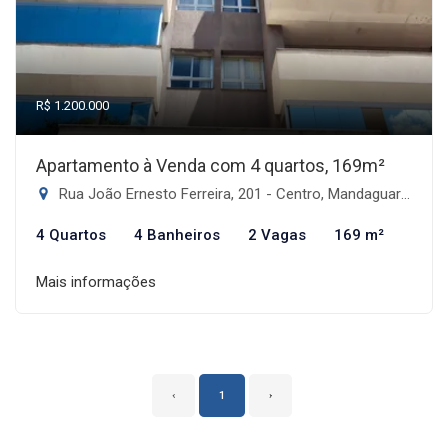
R$ 1.200.000
Apartamento à Venda com 4 quartos, 169m²
Rua João Ernesto Ferreira, 201 - Centro, Mandaguari-PR
4 Quartos
4 Banheiros
2 Vagas
169 m²
Mais informações
‹
1
›