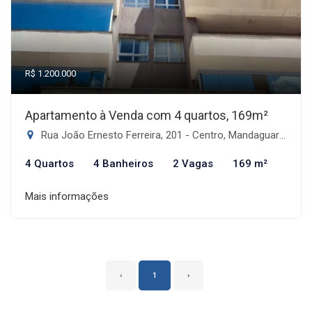
R$ 1.200.000
Apartamento à Venda com 4 quartos, 169m²
Rua João Ernesto Ferreira, 201 - Centro, Mandaguari-PR
4 Quartos
4 Banheiros
2 Vagas
169 m²
Mais informações
‹
1
›