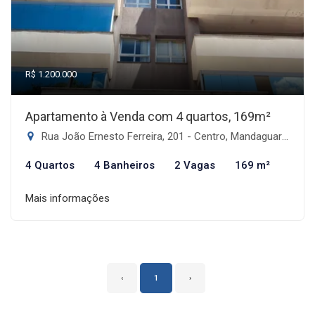
R$ 1.200.000
Apartamento à Venda com 4 quartos, 169m²
Rua João Ernesto Ferreira, 201 - Centro, Mandaguari-PR
4 Quartos
4 Banheiros
2 Vagas
169 m²
Mais informações
‹
1
›