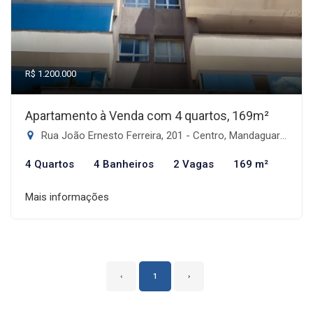
R$ 1.200.000
Apartamento à Venda com 4 quartos, 169m²
Rua João Ernesto Ferreira, 201 - Centro, Mandaguari-PR
4 Quartos
4 Banheiros
2 Vagas
169 m²
Mais informações
‹
1
›