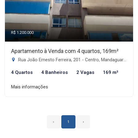
R$ 1.200.000
Apartamento à Venda com 4 quartos, 169m²
Rua João Ernesto Ferreira, 201 - Centro, Mandaguari-PR
4 Quartos
4 Banheiros
2 Vagas
169 m²
Mais informações
‹
1
›