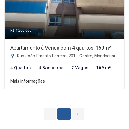
R$ 1.200.000
Apartamento à Venda com 4 quartos, 169m²
Rua João Ernesto Ferreira, 201 - Centro, Mandaguari-PR
4 Quartos
4 Banheiros
2 Vagas
169 m²
Mais informações
‹
1
›