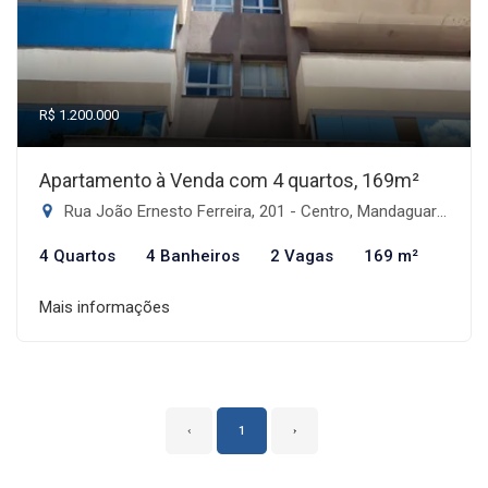
R$ 1.200.000
Apartamento à Venda com 4 quartos, 169m²
Rua João Ernesto Ferreira, 201 - Centro, Mandaguari-PR
4 Quartos
4 Banheiros
2 Vagas
169 m²
Mais informações
‹
1
›