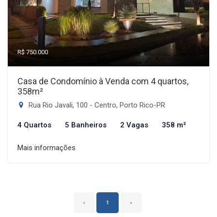
R$ 750.000
Casa de Condomínio à Venda com 4 quartos,
358m²
Rua Rio Javali, 100 - Centro, Porto Rico-PR
4 Quartos
5 Banheiros
2 Vagas
358 m²
Mais informações
‹
1
›