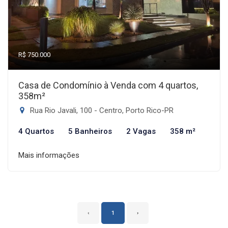
R$ 750.000
Casa de Condomínio à Venda com 4 quartos,
358m²
Rua Rio Javali, 100 - Centro, Porto Rico-PR
4 Quartos
5 Banheiros
2 Vagas
358 m²
Mais informações
‹
1
›