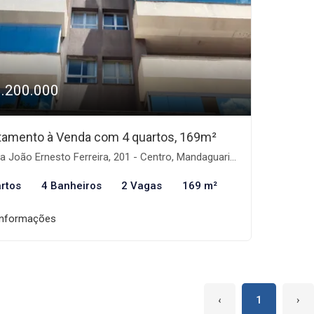
1.200.000
tamento à Venda com 4 quartos, 169m²
 João Ernesto Ferreira, 201 - Centro, Mandaguari-PR
rtos
4 Banheiros
2 Vagas
169 m²
informações
‹
1
›