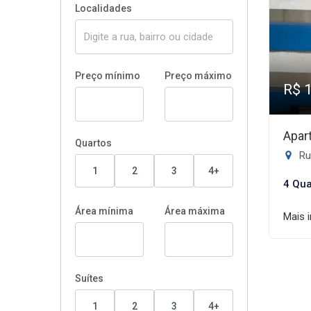
Localidades
Preço mínimo
Preço máximo
R$ 
Apar
Quartos
Rua
1
2
3
4+
4 Qua
Área mínima
Área máxima
Mais 
Suítes
1
2
3
4+