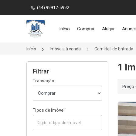
(44) 99912-5992
Página inicial
Início
Comprar
Alugar
Anunci
Início
Imóveis à venda
Com Hall de Entrada
1 Im
Filtrar
Transação
Ordenar
Tipos de imóvel