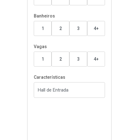
Banheiros
1
2
3
4+
Vagas
1
2
3
4+
Características