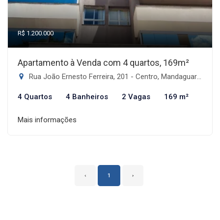
R$ 1.200.000
Apartamento à Venda com 4 quartos, 169m²
Rua João Ernesto Ferreira, 201 - Centro, Mandaguari-PR
4 Quartos
4 Banheiros
2 Vagas
169 m²
Mais informações
‹
1
›