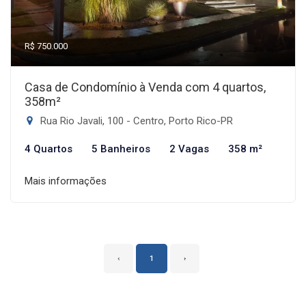
R$ 750.000
Casa de Condomínio à Venda com 4 quartos,
358m²
Rua Rio Javali, 100 - Centro, Porto Rico-PR
4 Quartos
5 Banheiros
2 Vagas
358 m²
Mais informações
‹
1
›