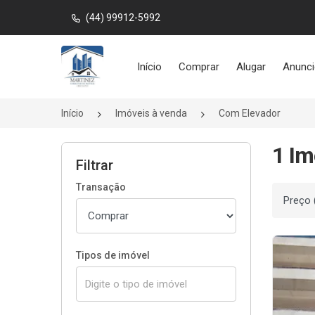
(44) 99912-5992
Página inicial
Início
Comprar
Alugar
Anunci
Início
Imóveis à venda
Com Elevador
1 Im
Filtrar
Transação
Ordenar
Tipos de imóvel