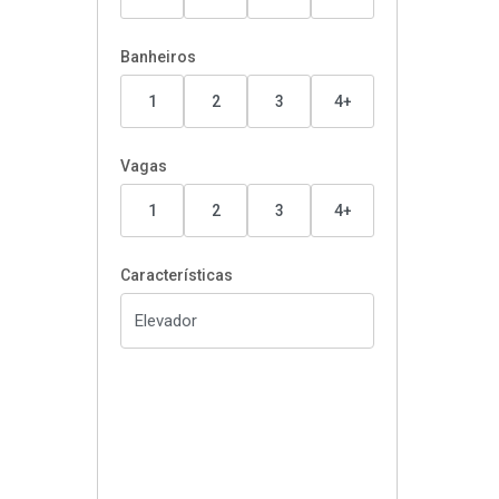
Banheiros
1
2
3
4+
Vagas
1
2
3
4+
Características