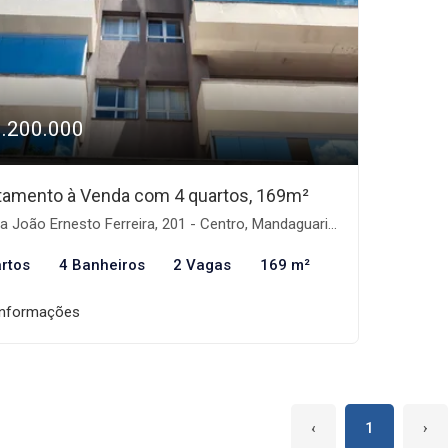
1.200.000
tamento à Venda com 4 quartos, 169m²
 João Ernesto Ferreira, 201 - Centro, Mandaguari-PR
rtos
4 Banheiros
2 Vagas
169 m²
informações
‹
1
›