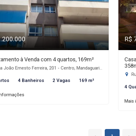
1.200.000
R$ 
tamento à Venda com 4 quartos, 169m²
Casa
358
 João Ernesto Ferreira, 201 - Centro, Mandaguari-PR
Ru
rtos
4 Banheiros
2 Vagas
169 m²
4 Qu
informações
Mais 