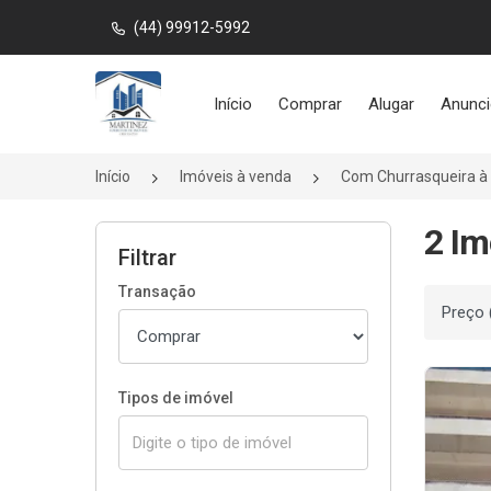
(44) 99912-5992
Página inicial
Início
Comprar
Alugar
Anunci
Início
Imóveis à venda
Com Churrasqueira à
2 Im
Filtrar
Transação
Ordenar
Tipos de imóvel