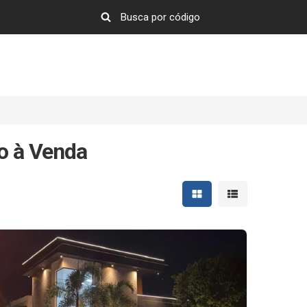
o à Venda
Mostrar resultados em 
Mostrar resultad