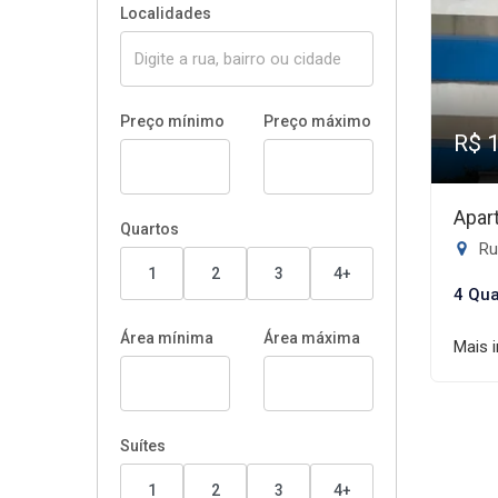
Localidades
Preço mínimo
Preço máximo
R$ 
Apar
Quartos
Rua
1
2
3
4+
4 Qua
Área mínima
Área máxima
Mais 
Suítes
1
2
3
4+