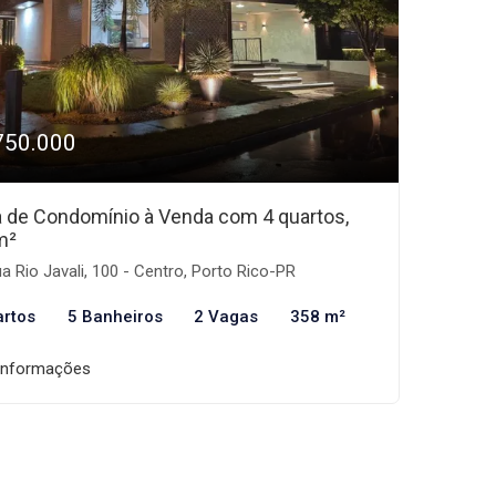
750.000
 de Condomínio à Venda com 4 quartos,
m²
a Rio Javali, 100 - Centro, Porto Rico-PR
artos
5 Banheiros
2 Vagas
358 m²
informações