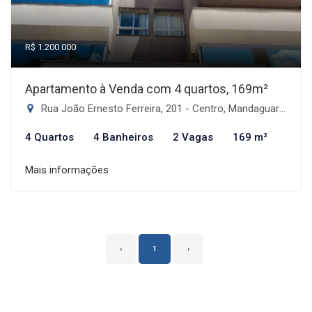
R$ 1.200.000
Apartamento à Venda com 4 quartos, 169m²
Rua João Ernesto Ferreira, 201 - Centro, Mandaguari-PR
4 Quartos
4 Banheiros
2 Vagas
169 m²
Mais informações
‹
1
›