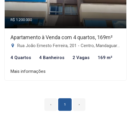
R$ 1.200.000
Apartamento à Venda com 4 quartos, 169m²
Rua João Ernesto Ferreira, 201 - Centro, Mandaguari-PR
4 Quartos
4 Banheiros
2 Vagas
169 m²
Mais informações
‹
1
›