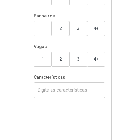
Banheiros
1
2
3
4+
Vagas
1
2
3
4+
Características