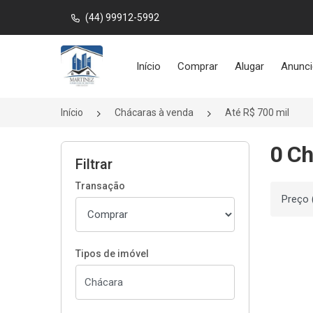
(44) 99912-5992
Página inicial
Início
Comprar
Alugar
Anunci
Início
Chácaras à venda
Até R$ 700 mil
0 Ch
Filtrar
Transação
Ordenar
Tipos de imóvel