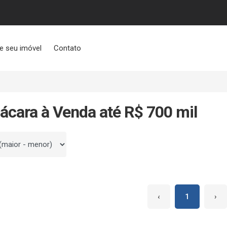
e seu imóvel
Contato
ácara à Venda até R$ 700 mil
 por
‹
1
›