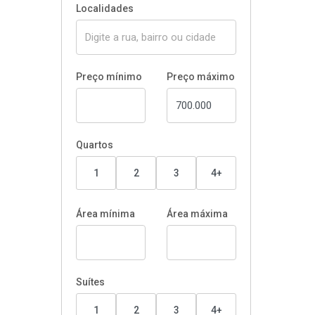
Localidades
Preço mínimo
Preço máximo
Quartos
1
2
3
4+
Área mínima
Área máxima
Suítes
1
2
3
4+