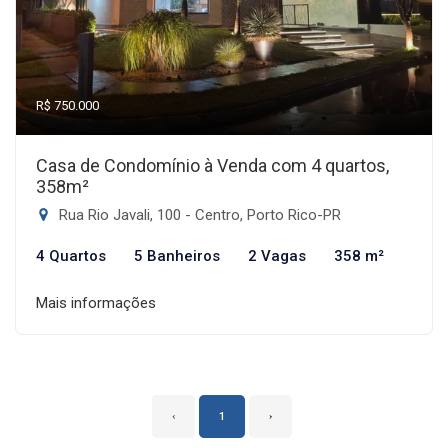
R$ 750.000
Casa de Condomínio à Venda com 4 quartos,
358m²
Rua Rio Javali, 100 - Centro, Porto Rico-PR
4 Quartos
5 Banheiros
2 Vagas
358 m²
Mais informações
‹
1
›