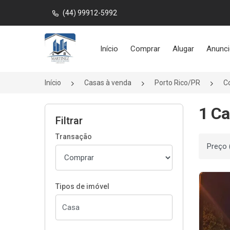
(44) 99912-5992
Página inicial
Início
Comprar
Alugar
Anunci
Início
Casas à venda
Porto Rico/PR
C
1 Ca
Filtrar
Transação
Ordenar
Tipos de imóvel