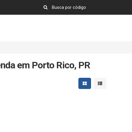
enda em Porto Rico, PR
Mostrar resultados em 
Mostrar resultad