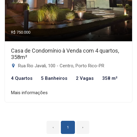
R$ 750.000
Casa de Condomínio à Venda com 4 quartos,
358m²
Rua Rio Javali, 100 - Centro, Porto Rico-PR
4 Quartos
5 Banheiros
2 Vagas
358 m²
Mais informações
‹
1
›