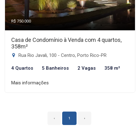
R$ 750.000
Casa de Condomínio à Venda com 4 quartos,
358m²
Rua Rio Javali, 100 - Centro, Porto Rico-PR
4 Quartos
5 Banheiros
2 Vagas
358 m²
Mais informações
‹
1
›