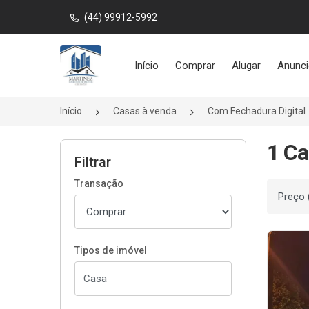
(44) 99912-5992
Página inicial
Início
Comprar
Alugar
Anunci
Início
Casas à venda
Com Fechadura Digital
1 Ca
Filtrar
Transação
Ordenar
Tipos de imóvel