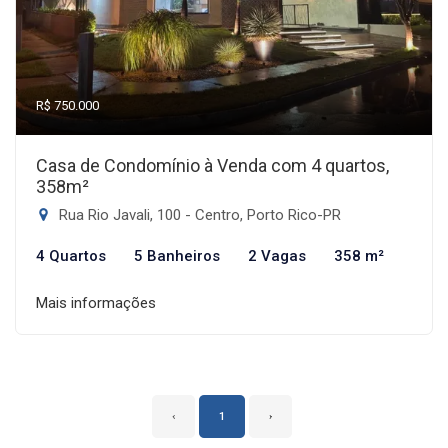
R$ 750.000
Casa de Condomínio à Venda com 4 quartos,
358m²
Rua Rio Javali, 100 - Centro, Porto Rico-PR
4 Quartos
5 Banheiros
2 Vagas
358 m²
Mais informações
‹
1
›