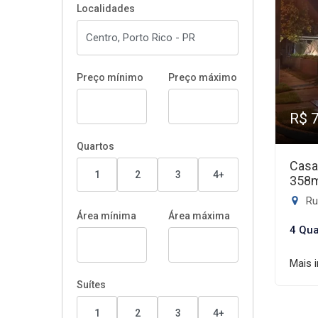
Localidades
Preço mínimo
Preço máximo
R$ 
Quartos
Casa
1
2
3
4+
358
Rua
Área mínima
Área máxima
4 Qua
Mais 
Suítes
1
2
3
4+