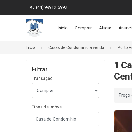
(44) 99912-5992
Página inicial
Início
Comprar
Alugar
Anunci
Início
Casas de Condomínio à venda
Porto R
1 Ca
Filtrar
Cent
Transação
Ordenar
Tipos de imóvel