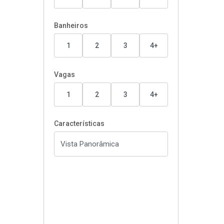
Banheiros
1
2
3
4+
Vagas
1
2
3
4+
Características