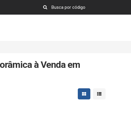
norâmica à Venda em
Mostrar resultados em 
Mostrar resultad