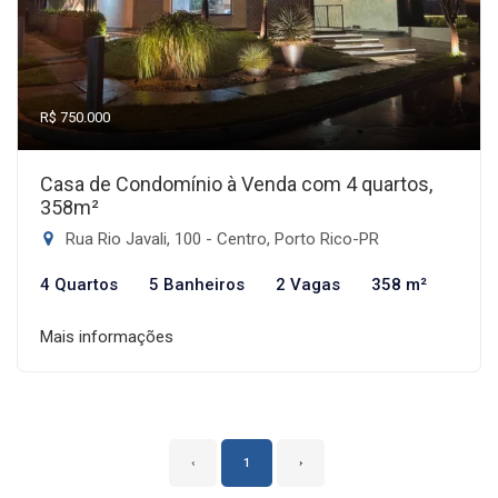
R$ 750.000
Casa de Condomínio à Venda com 4 quartos,
358m²
Rua Rio Javali, 100 - Centro, Porto Rico-PR
4 Quartos
5 Banheiros
2 Vagas
358 m²
Mais informações
‹
1
›