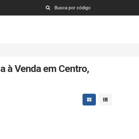
a à Venda em Centro,
Mostrar resultados em 
Mostrar resultad