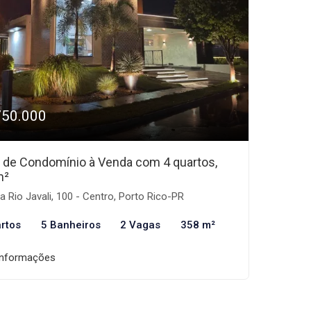
750.000
 de Condomínio à Venda com 4 quartos,
m²
 Rio Javali, 100 - Centro, Porto Rico-PR
rtos
5 Banheiros
2 Vagas
358 m²
informações