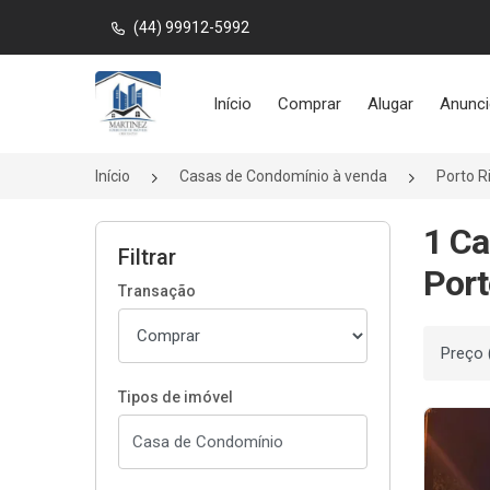
(44) 99912-5992
Página inicial
Início
Comprar
Alugar
Anunci
Início
Casas de Condomínio à venda
Porto R
1 Ca
Filtrar
Port
Transação
Ordenar
Tipos de imóvel