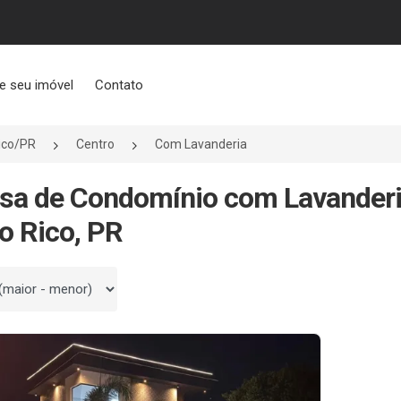
e seu imóvel
Contato
ico/PR
Centro
Com Lavanderia
sa de Condomínio com Lavanderi
o Rico, PR
 por