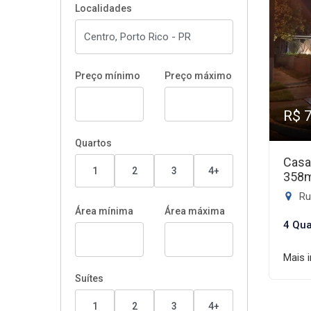
Localidades
Preço mínimo
Preço máximo
R$ 
Quartos
Casa
1
2
3
4+
358
Rua
Área mínima
Área máxima
4 Qua
Mais 
Suítes
1
2
3
4+