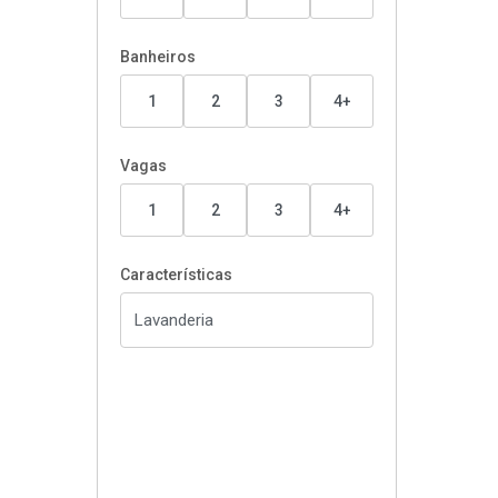
Banheiros
1
2
3
4+
Vagas
1
2
3
4+
Características