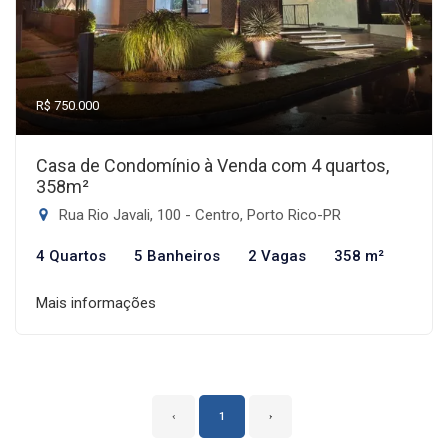
R$ 750.000
Casa de Condomínio à Venda com 4 quartos,
358m²
Rua Rio Javali, 100 - Centro, Porto Rico-PR
4 Quartos
5 Banheiros
2 Vagas
358 m²
Mais informações
‹
1
›