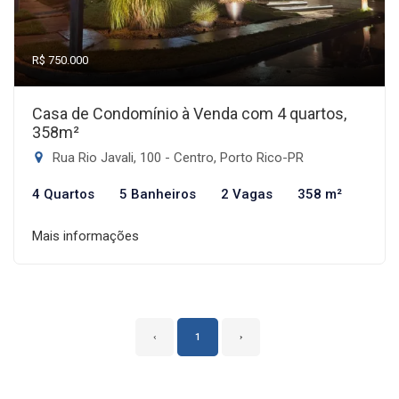
R$ 750.000
Casa de Condomínio à Venda com 4 quartos,
358m²
Rua Rio Javali, 100 - Centro, Porto Rico-PR
4 Quartos
5 Banheiros
2 Vagas
358 m²
Mais informações
‹
1
›