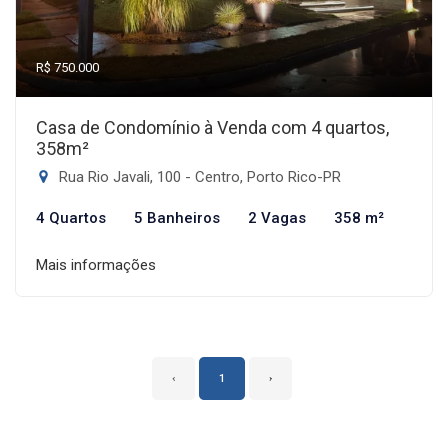
R$ 750.000
Casa de Condomínio à Venda com 4 quartos,
358m²
Rua Rio Javali, 100 - Centro, Porto Rico-PR
4 Quartos
5 Banheiros
2 Vagas
358 m²
Mais informações
‹
1
›