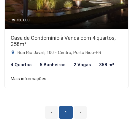
R$ 750.000
Casa de Condomínio à Venda com 4 quartos,
358m²
Rua Rio Javali, 100 - Centro, Porto Rico-PR
4 Quartos
5 Banheiros
2 Vagas
358 m²
Mais informações
‹
1
›