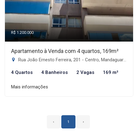
R$ 1.200.000
Apartamento à Venda com 4 quartos, 169m²
Rua João Ernesto Ferreira, 201 - Centro, Mandaguari-PR
4 Quartos
4 Banheiros
2 Vagas
169 m²
Mais informações
‹
1
›