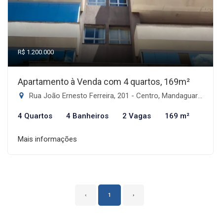
R$ 1.200.000
Apartamento à Venda com 4 quartos, 169m²
Rua João Ernesto Ferreira, 201 - Centro, Mandaguari-PR
4 Quartos
4 Banheiros
2 Vagas
169 m²
Mais informações
‹
1
›