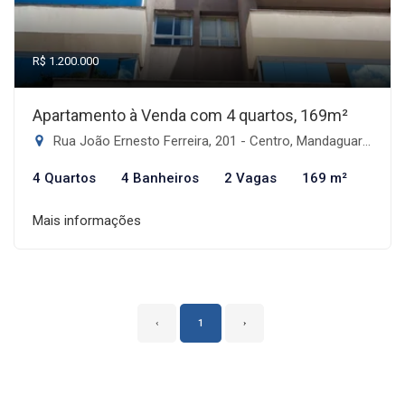
R$ 1.200.000
Apartamento à Venda com 4 quartos, 169m²
Rua João Ernesto Ferreira, 201 - Centro, Mandaguari-PR
4 Quartos
4 Banheiros
2 Vagas
169 m²
Mais informações
‹
1
›