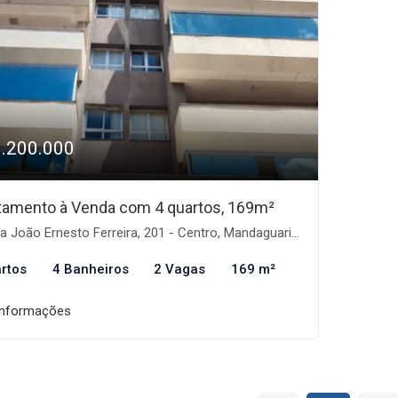
1.200.000
tamento à Venda com 4 quartos, 169m²
 João Ernesto Ferreira, 201 - Centro, Mandaguari-PR
rtos
4 Banheiros
2 Vagas
169 m²
informações