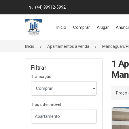
(44) 99912-5992
Página inicial
Início
Comprar
Alugar
Anunci
Início
Apartamentos à venda
Mandaguari/P
1 Ap
Filtrar
Man
Transação
Ordenar
Tipos de imóvel