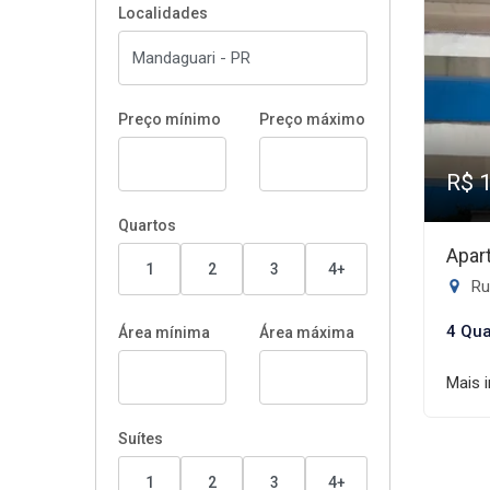
Localidades
Preço mínimo
Preço máximo
R$ 
Quartos
Apar
1
2
3
4+
Rua
4 Qua
Área mínima
Área máxima
Mais 
Suítes
1
2
3
4+