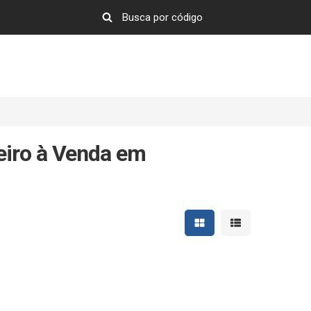
eiro à Venda em
Mostrar resultados em 
Mostrar resultad