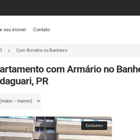
e seu imóvel
Contato
R
Com Armário no Banheiro
artamento com Armário no Banh
daguari, PR
 por
Exclusivo