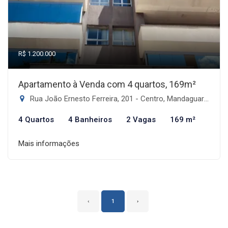
R$ 1.200.000
Apartamento à Venda com 4 quartos, 169m²
Rua João Ernesto Ferreira, 201 - Centro, Mandaguari-PR
4 Quartos
4 Banheiros
2 Vagas
169 m²
Mais informações
‹
1
›