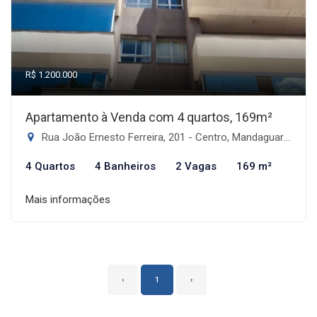
R$ 1.200.000
Apartamento à Venda com 4 quartos, 169m²
Rua João Ernesto Ferreira, 201 - Centro, Mandaguari-PR
4 Quartos
4 Banheiros
2 Vagas
169 m²
Mais informações
‹
1
›