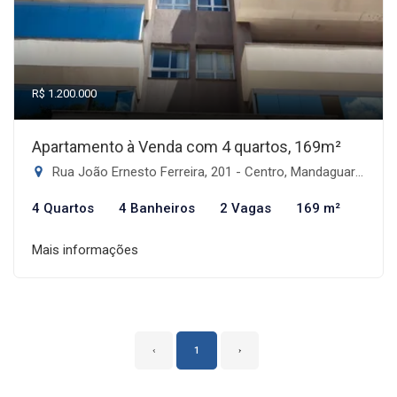
R$ 1.200.000
Apartamento à Venda com 4 quartos, 169m²
Rua João Ernesto Ferreira, 201 - Centro, Mandaguari-PR
4 Quartos
4 Banheiros
2 Vagas
169 m²
Mais informações
‹
1
›