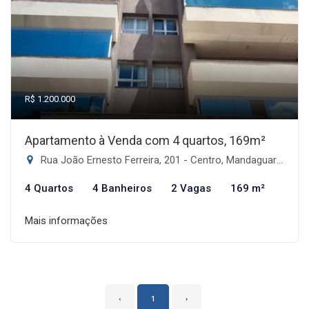
R$ 1.200.000
Apartamento à Venda com 4 quartos, 169m²
Rua João Ernesto Ferreira, 201 - Centro, Mandaguari-PR
4 Quartos
4 Banheiros
2 Vagas
169 m²
Mais informações
‹
1
›