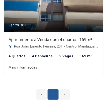
R$ 1.200.000
Apartamento à Venda com 4 quartos, 169m²
Rua João Ernesto Ferreira, 201 - Centro, Mandaguari-PR
4 Quartos
4 Banheiros
2 Vagas
169 m²
Mais informações
‹
1
›